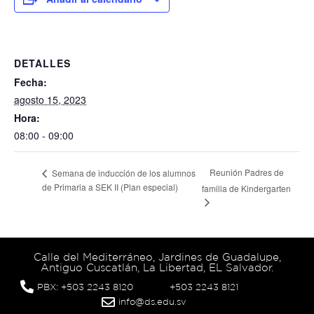
DETALLES
Fecha:
agosto 15, 2023
Hora:
08:00 - 09:00
Reunión Padres de
Semana de inducción de los alumnos
de Primaria a SEK II (Plan especial)
familia de Kindergarten
Calle del Mediterráneo, Jardines de Guadalupe,
Antiguo Cuscatlán, La Libertad, EL Salvador.
PBX: +503 2243 8120
+503 2243 8121
info@ds.edu.sv