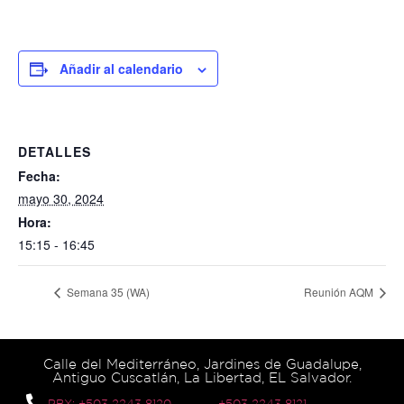
Añadir al calendario
DETALLES
Fecha:
mayo 30, 2024
Hora:
15:15 - 16:45
Semana 35 (WA)
Reunión AQM
Calle del Mediterráneo, Jardines de Guadalupe,
Antiguo Cuscatlán, La Libertad, EL Salvador.
PBX: +503 2243 8120
+503 2243 8121