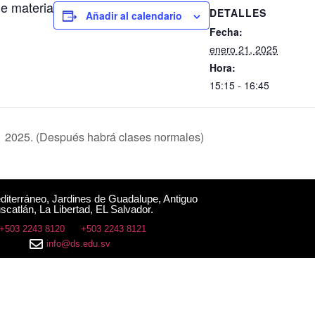
de materia
DETALLES
Añadir al calendario
Fecha:
enero 21, 2025
Hora:
15:15 - 16:45
1 2025. (Después habrá clases normales)
editerráneo, Jardines de Guadalupe, Antiguo
scatlán, La Libertad, EL Salvador.
+503 2243 8120
+503 2243 8121
info@ds.edu.sv