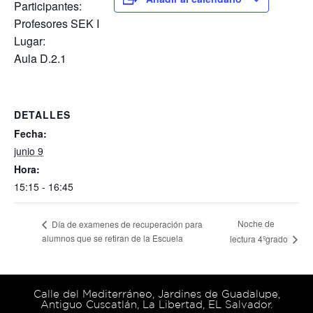
Participantes:
Profesores SEK I
Lugar:
Aula D.2.1
DETALLES
Fecha:
junio 9
Hora:
15:15 - 16:45
Noche de
Día de examenes de recuperación para
alumnos que se retiran de la Escuela
lectura 4ºgrado
Calle del Mediterráneo, Jardines de Guadalupe,
Antiguo Cuscatlán, La Libertad, EL Salvador.