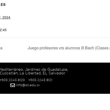
LES
, 2024
12:45
ia
Juego profesores vrs alumnos III Bach (Clases 
 Mediterráneo, Jardines de Guadalupe,
Cuscatlán, La Libertad, EL Salvador.
 +503 2243 8120
+503 2243 8121
info@ds.edu.sv