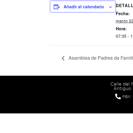
DETAL
Añadir al calendario
Fecha:
marzo 22
Hora:
07:35 - 
Asamblea de Padres de Famil
Calle del
Antiguo 
PBX: