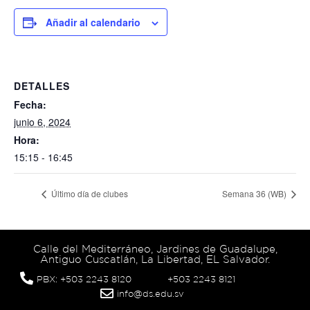
Añadir al calendario
DETALLES
Fecha:
junio 6, 2024
Hora:
15:15 - 16:45
Último día de clubes
Semana 36 (WB)
Calle del Mediterráneo, Jardines de Guadalupe,
Antiguo Cuscatlán, La Libertad, EL Salvador.
PBX: +503 2243 8120
+503 2243 8121
info@ds.edu.sv