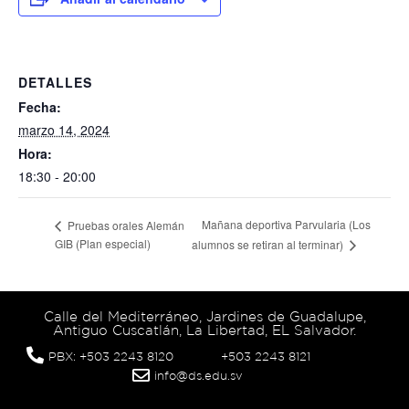
DETALLES
Fecha:
marzo 14, 2024
Hora:
18:30 - 20:00
Mañana deportiva Parvularia (Los
Pruebas orales Alemán
GIB (Plan especial)
alumnos se retiran al terminar)
Calle del Mediterráneo, Jardines de Guadalupe,
Antiguo Cuscatlán, La Libertad, EL Salvador.
PBX: +503 2243 8120
+503 2243 8121
info@ds.edu.sv