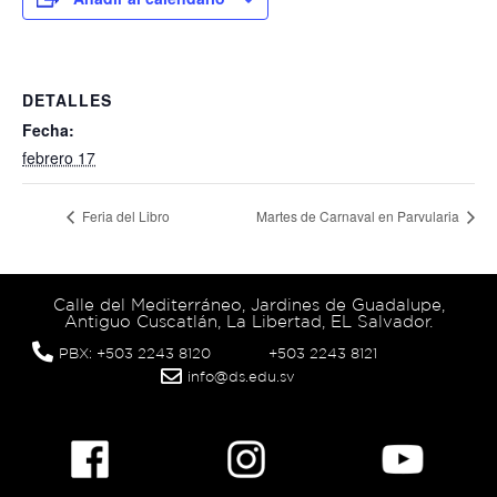
DETALLES
Fecha:
febrero 17
Feria del Libro
Martes de Carnaval en Parvularia
Calle del Mediterráneo, Jardines de Guadalupe,
Antiguo Cuscatlán, La Libertad, EL Salvador.
PBX: +503 2243 8120
+503 2243 8121
info@ds.edu.sv