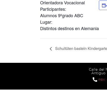
Orientadora Vocacional
Participantes:
Alumnos 9ºgrado ABC
Lugar:
Distintos destinos en Alemania
Schultüten basteln Kindergart
Calle del
Antiguo 
PBX: