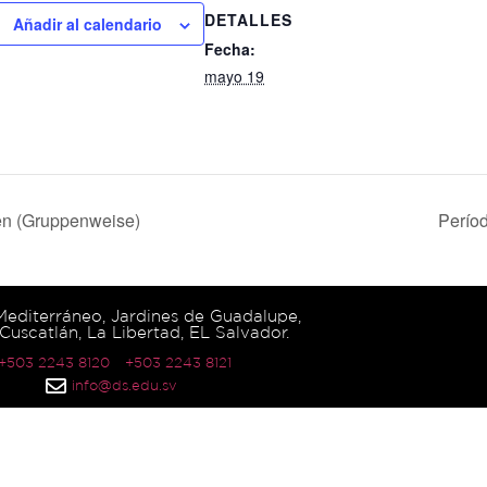
DETALLES
Añadir al calendario
Fecha:
mayo 19
en (Gruppenweise)
Perío
 Mediterráneo, Jardines de Guadalupe,
Cuscatlán, La Libertad, EL Salvador.
 +503 2243 8120
+503 2243 8121
info@ds.edu.sv