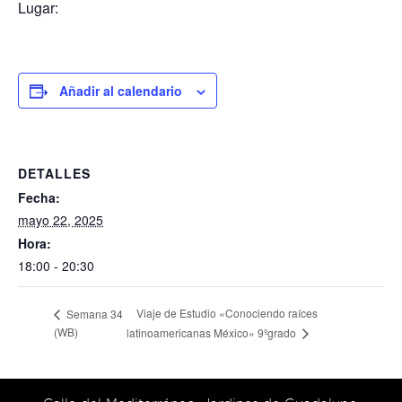
Lugar:
Añadir al calendario
DETALLES
Fecha:
mayo 22, 2025
Hora:
18:00 - 20:30
Viaje de Estudio «Conociendo raíces
Semana 34
(WB)
latinoamericanas México» 9ºgrado