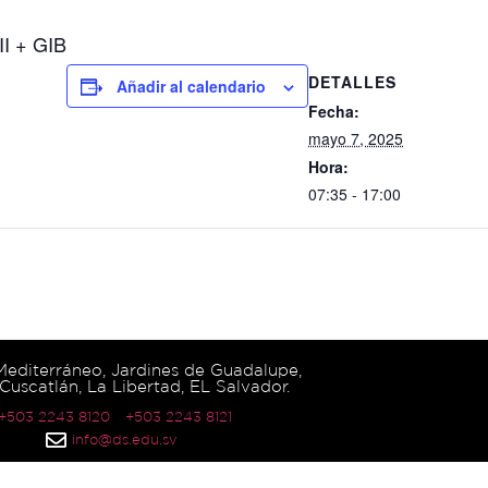
I + GIB
DETALLES
Añadir al calendario
Fecha:
mayo 7, 2025
Hora:
07:35 - 17:00
 Mediterráneo, Jardines de Guadalupe,
Cuscatlán, La Libertad, EL Salvador.
 +503 2243 8120
+503 2243 8121
info@ds.edu.sv