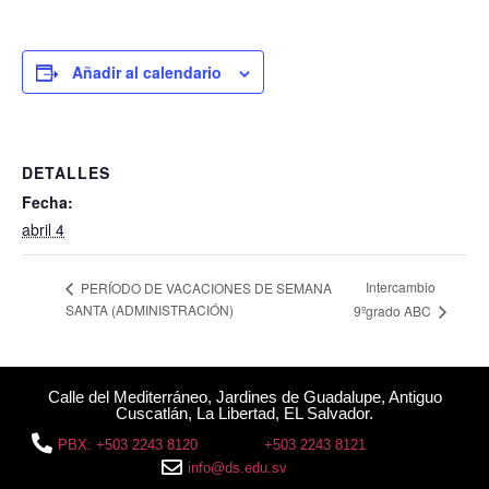
Añadir al calendario
DETALLES
Fecha:
abril 4
Intercambio
PERÍODO DE VACACIONES DE SEMANA
SANTA (ADMINISTRACIÓN)
9ºgrado ABC
Calle del Mediterráneo, Jardines de Guadalupe, Antiguo
Cuscatlán, La Libertad, EL Salvador.
PBX: +503 2243 8120
+503 2243 8121
info@ds.edu.sv