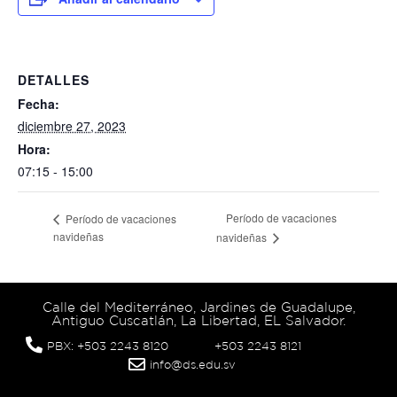
DETALLES
Fecha:
diciembre 27, 2023
Hora:
07:15 - 15:00
Período de vacaciones
Período de vacaciones
navideñas
navideñas
Calle del Mediterráneo, Jardines de Guadalupe,
Antiguo Cuscatlán, La Libertad, EL Salvador.
PBX: +503 2243 8120
+503 2243 8121
info@ds.edu.sv