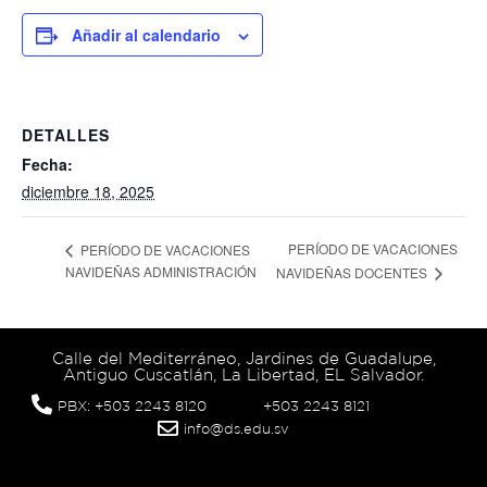
Añadir al calendario
DETALLES
Fecha:
diciembre 18, 2025
PERÍODO DE VACACIONES
PERÍODO DE VACACIONES
NAVIDEÑAS ADMINISTRACIÓN
NAVIDEÑAS DOCENTES
Calle del Mediterráneo, Jardines de Guadalupe,
Antiguo Cuscatlán, La Libertad, EL Salvador.
PBX: +503 2243 8120
+503 2243 8121
info@ds.edu.sv