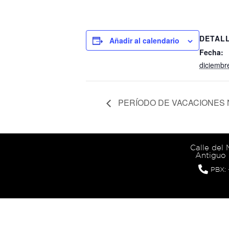
DETAL
Añadir al calendario
Fecha:
diciembr
PERÍODO DE VACACIONES
Calle del
Antiguo 
PBX: