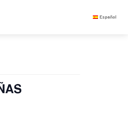
O
Español
ÑAS