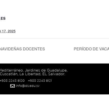
LES
e 17, 2025
 NAVIDEÑAS DOCENTES
PERÍODO DE VAC
 Mediterráneo, Jardines de Guadalupe,
Cuscatlán, La Libertad, EL Salvador.
 +503 2243 8120
+503 2243 8121
info@ds.edu.sv