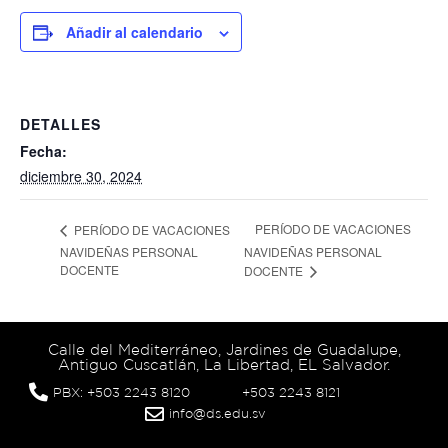
Añadir al calendario
DETALLES
Fecha:
diciembre 30, 2024
PERÍODO DE VACACIONES
PERÍODO DE VACACIONES
NAVIDEÑAS PERSONAL
NAVIDEÑAS PERSONAL
DOCENTE
DOCENTE
Calle del Mediterráneo, Jardines de Guadalupe,
Antiguo Cuscatlán, La Libertad, EL Salvador.
PBX: +503 2243 8120
+503 2243 8121
info@ds.edu.sv