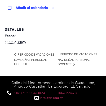
Añadir al calendario
DETALLES
Fecha:
enero 5, 2025
PERÍODO DE VACACIONES
PERÍODO DE VACACIONES
NAVIDEÑAS PERSONAL
NAVIDEÑAS PERSONAL
DOCENTE
DOCENTE
Calle del Mediterráneo, Jardines de Guadalupe,
Antiguo Cuscatlán, La Libertad, EL Salvador.
PBX: +503 2243 8120
+503 2243 8121
info@ds.edu.sv