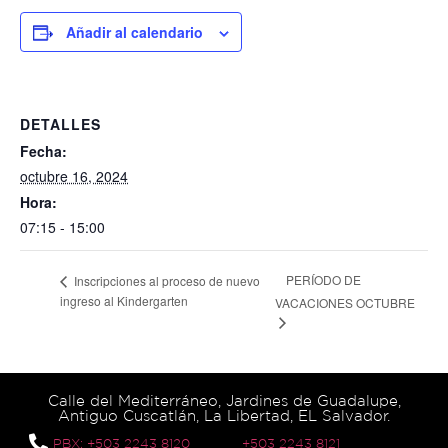
Añadir al calendario
DETALLES
Fecha:
octubre 16, 2024
Hora:
07:15 - 15:00
PERÍODO DE
Inscripciones al proceso de nuevo
ingreso al Kindergarten
VACACIONES OCTUBRE
Calle del Mediterráneo, Jardines de Guadalupe,
Antiguo Cuscatlán, La Libertad, EL Salvador.
PBX: +503 2243 8120
+503 2243 8121