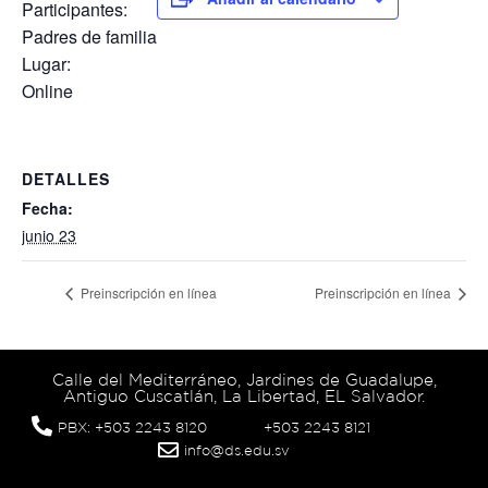
Participantes:
Padres de familia
Lugar:
Online
DETALLES
Fecha:
junio 23
Preinscripción en línea
Preinscripción en línea
Calle del Mediterráneo, Jardines de Guadalupe,
Antiguo Cuscatlán, La Libertad, EL Salvador.
PBX: +503 2243 8120
+503 2243 8121
info@ds.edu.sv