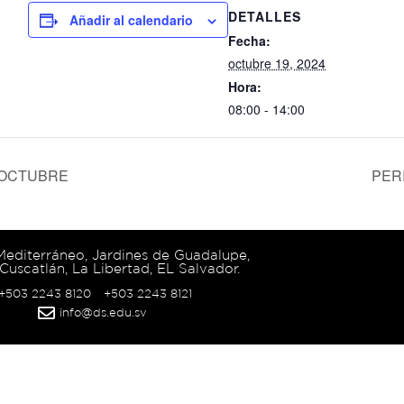
DETALLES
Añadir al calendario
Fecha:
octubre 19, 2024
Hora:
08:00 - 14:00
 OCTUBRE
PER
 Mediterráneo, Jardines de Guadalupe,
Cuscatlán, La Libertad, EL Salvador.
 +503 2243 8120
+503 2243 8121
info@ds.edu.sv