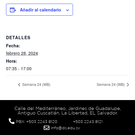
Añadir al calendario
DETALLES
Fecha:
febrero 28, 2024
Hora:
07:35 - 17:00
Semana 24 (WB)
Semana 24 (WB)
Calle del Mediterráneo, Jardines de Guadalupe,
Antiguo Cuscatlán, La Libertad, EL Salvador.
PBX: +503 2243 8120
+503 2243 8121
info@ds.edu.sv