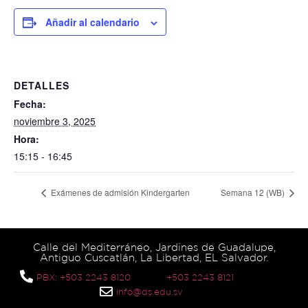
Añadir al calendario
DETALLES
Fecha:
noviembre 3, 2025
Hora:
15:15 - 16:45
Exámenes de admisión Kindergarten
Semana 12 (WB)
Calle del Mediterráneo, Jardines de Guadalupe,
Antiguo Cuscatlán, La Libertad, EL Salvador.
PBX: +503 2243 8120
+503 2243 8121
info@ds.edu.sv