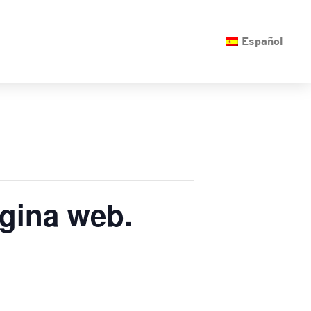
O
Español
ágina web.