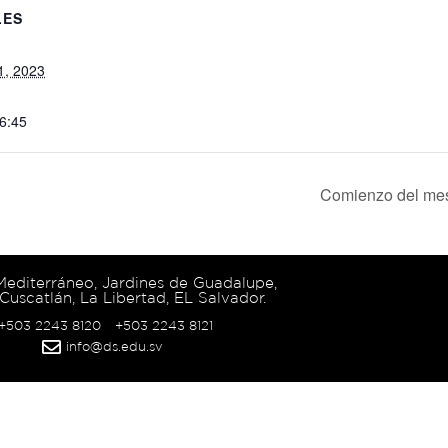
LES
1, 2023
16:45
Comienzo del mes
 Mediterráneo, Jardines de Guadalupe,
Cuscatlán, La Libertad, EL Salvador.
 +503 2243 8120
+503 2243 8121
info@ds.edu.sv