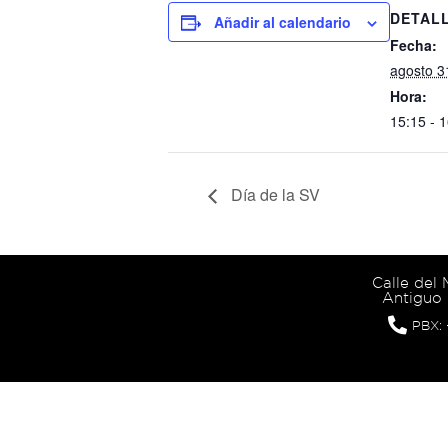
DETAL
Añadir al calendario
Fecha:
agosto 3
Hora:
15:15 - 
Día de la SV
Calle del
Antiguo 
PBX: