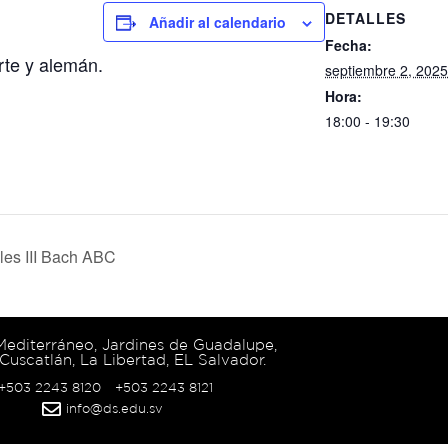
DETALLES
Añadir al calendario
Fecha:
rte y alemán.
septiembre 2, 2025
Hora:
18:00 - 19:30
les III Bach ABC
 Mediterráneo, Jardines de Guadalupe,
Cuscatlán, La Libertad, EL Salvador.
 +503 2243 8120
+503 2243 8121
info@ds.edu.sv