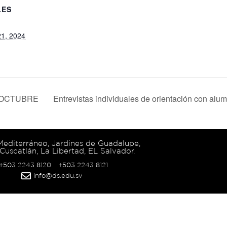
LES
21, 2024
 OCTUBRE
Entrevistas individuales de orientación con alu
 Mediterráneo, Jardines de Guadalupe,
Cuscatlán, La Libertad, EL Salvador.
 +503 2243 8120
+503 2243 8121
info@ds.edu.sv