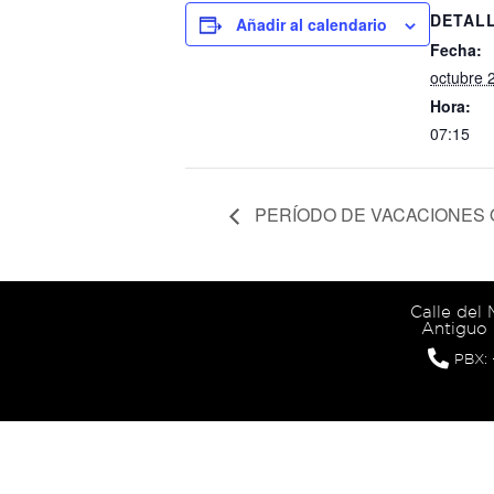
DETAL
Añadir al calendario
Fecha:
octubre 
Hora:
07:15
PERÍODO DE VACACIONES
Calle del
Antiguo 
PBX: