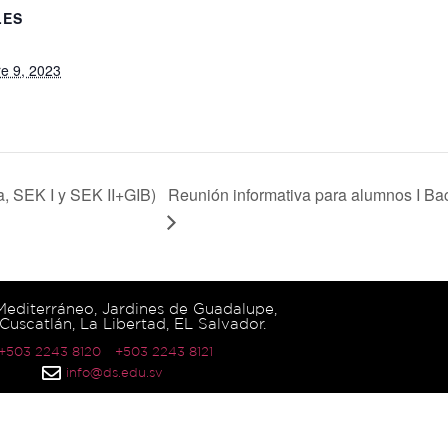
LES
e 9, 2023
, SEK I y SEK II+GIB)
Reunión informativa para alumnos I Bac
 Mediterráneo, Jardines de Guadalupe,
Cuscatlán, La Libertad, EL Salvador.
 +503 2243 8120
+503 2243 8121
info@ds.edu.sv