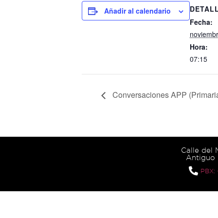
DETAL
Añadir al calendario
Fecha:
noviembr
Hora:
07:15
Conversaciones APP (Primaria
Calle del
Antiguo 
PBX: