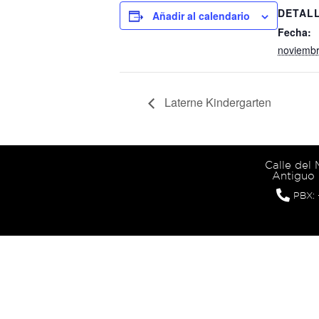
DETAL
Añadir al calendario
Fecha:
noviembr
Laterne Kindergarten
Calle del
Antiguo 
PBX: