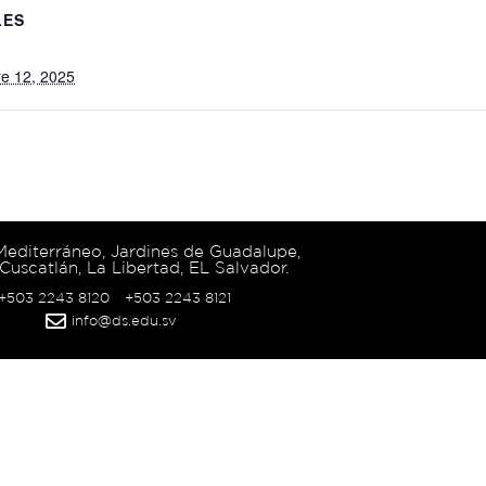
LES
e 12, 2025
 Mediterráneo, Jardines de Guadalupe,
Cuscatlán, La Libertad, EL Salvador.
 +503 2243 8120
+503 2243 8121
info@ds.edu.sv