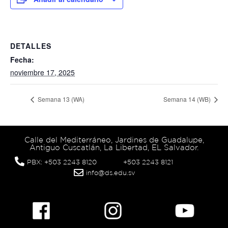
DETALLES
Fecha:
noviembre 17, 2025
Semana 13 (WA)
Semana 14 (WB)
Calle del Mediterráneo, Jardines de Guadalupe,
Antiguo Cuscatlán, La Libertad, EL Salvador.
PBX: +503 2243 8120
+503 2243 8121
info@ds.edu.sv