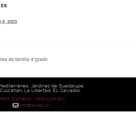
LES
e 6, 2023
res de familia 4°grado
 Mediterráneo, Jardines de Guadalupe,
Cuscatlán, La Libertad, EL Salvador.
 +503 2243 8120
+503 2243 8121
info@ds.edu.sv