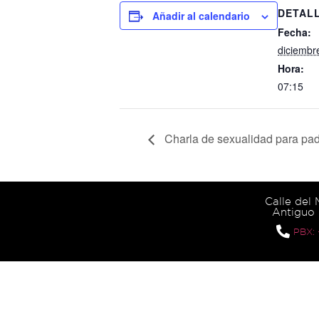
DETAL
Añadir al calendario
Fecha:
diciembr
Hora:
07:15
Charla de sexualidad para pad
Calle del
Antiguo 
PBX: