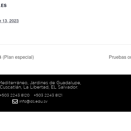
LES
e 13, 2023
 (Plan especial)
Pruebas or
 Mediterráneo, Jardines de Guadalupe,
Cuscatlán, La Libertad, EL Salvador.
 +503 2243 8120
+503 2243 8121
info@ds.edu.sv