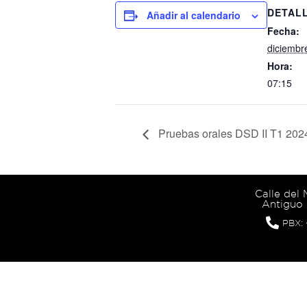
DETAL
Añadir al calendario
Fecha:
diciembr
Hora:
07:15
Pruebas orales DSD II T1 2024
Calle del
Antiguo 
PBX: