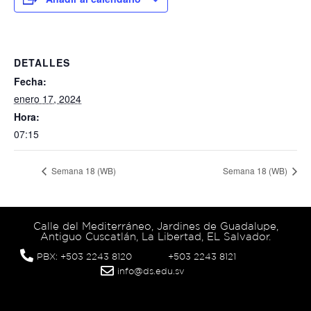
DETALLES
Fecha:
enero 17, 2024
Hora:
07:15
Semana 18 (WB)
Semana 18 (WB)
Calle del Mediterráneo, Jardines de Guadalupe,
Antiguo Cuscatlán, La Libertad, EL Salvador.
PBX: +503 2243 8120
+503 2243 8121
info@ds.edu.sv