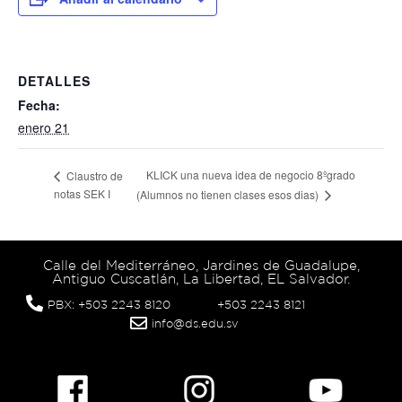
DETALLES
Fecha:
enero 21
KLICK una nueva idea de negocio 8ºgrado
Claustro de
notas SEK I
(Alumnos no tienen clases esos dias)
Calle del Mediterráneo, Jardines de Guadalupe,
Antiguo Cuscatlán, La Libertad, EL Salvador.
PBX: +503 2243 8120
+503 2243 8121
info@ds.edu.sv