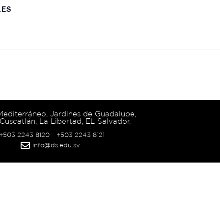
LES
 Mediterráneo, Jardines de Guadalupe,
Cuscatlán, La Libertad, EL Salvador.
 +503 2243 8120
+503 2243 8121
info@ds.edu.sv