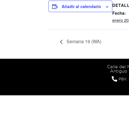
DETAL
Añadir al calendario
Fecha:
enero 20
Semana 19 (WA)
Calle del
Antiguo 
PBX: