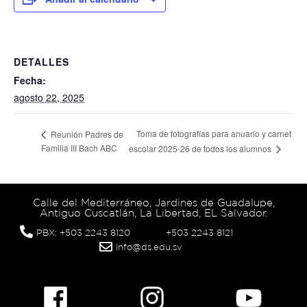
DETALLES
Fecha:
agosto 22, 2025
Toma de fotografías para anuario y carnet
Reunión Padres de
Familia III Bach ABC
escolar 2025-26 de todos los alumnos
Calle del Mediterráneo, Jardines de Guadalupe,
Antiguo Cuscatlán, La Libertad, EL Salvador.
PBX: +503 2243 8120
+503 2243 8121
info@ds.edu.sv