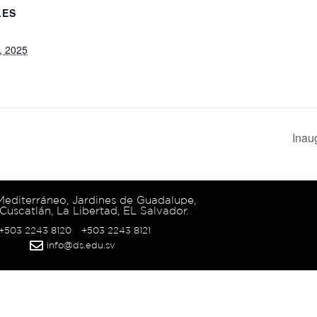
LES
, 2025
Inau
 Mediterráneo, Jardines de Guadalupe,
Cuscatlán, La Libertad, EL Salvador.
 +503 2243 8120
+503 2243 8121
info@ds.edu.sv