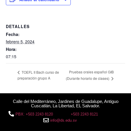
DETALLES
Fecha:
febrero 5, 2024
Hora:
07:15
Pruebas orales español GIB
TOEFL II Bach curso de
preparación grupo A
(Durante horario de clases)
Calle del Mediterráneo, Jardines de Guadalupe, Antiguo
Cuscatlán, La Libertad, EL Salvador.
PBX: +503 2243 8120
+503 2243 8121
info@ds.edu.sv