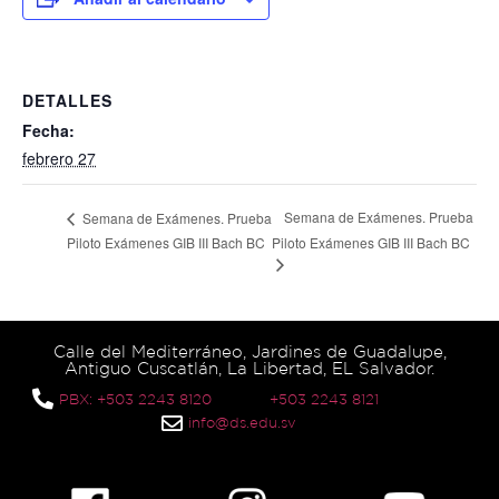
DETALLES
Fecha:
febrero 27
Semana de Exámenes. Prueba
Semana de Exámenes. Prueba
Piloto Exámenes GIB III Bach BC
Piloto Exámenes GIB III Bach BC
Calle del Mediterráneo, Jardines de Guadalupe,
Antiguo Cuscatlán, La Libertad, EL Salvador.
PBX: +503 2243 8120
+503 2243 8121
info@ds.edu.sv