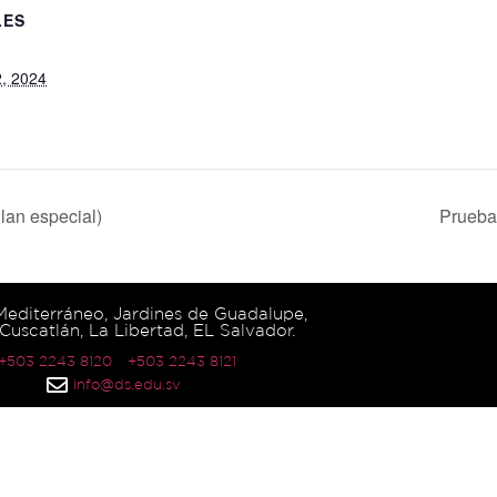
LES
, 2024
lan especial)
Prueba
 Mediterráneo, Jardines de Guadalupe,
Cuscatlán, La Libertad, EL Salvador.
 +503 2243 8120
+503 2243 8121
info@ds.edu.sv