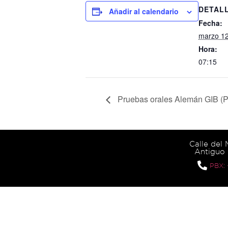
DETAL
Añadir al calendario
Fecha:
marzo 12
Hora:
07:15
Pruebas orales Alemán GIB (P
Calle del
Antiguo 
PBX: