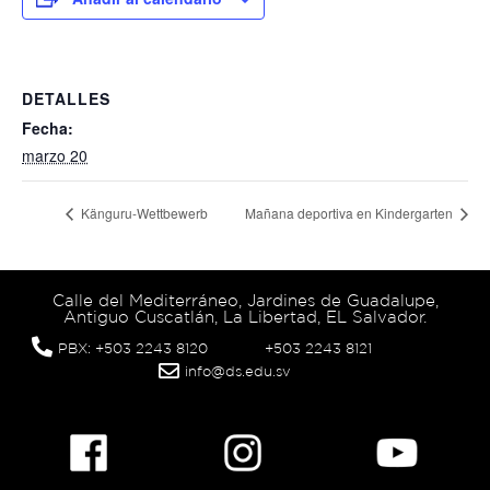
DETALLES
Fecha:
marzo 20
Känguru-Wettbewerb
Mañana deportiva en Kindergarten
Calle del Mediterráneo, Jardines de Guadalupe,
Antiguo Cuscatlán, La Libertad, EL Salvador.
PBX: +503 2243 8120
+503 2243 8121
info@ds.edu.sv