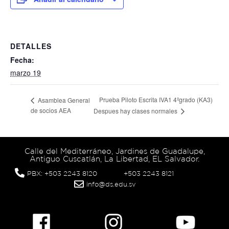
DETALLES
Fecha:
marzo 19
Prueba Piloto Escrita IVA1 4ºgrado (KA3)
Asamblea General
de socios AEA
Despues hay clases normales
Calle del Mediterráneo, Jardines de Guadalupe,
Antiguo Cuscatlán, La Libertad, EL Salvador.
PBX: +503 2243 8120
+503 2243 8121
info@ds.edu.sv