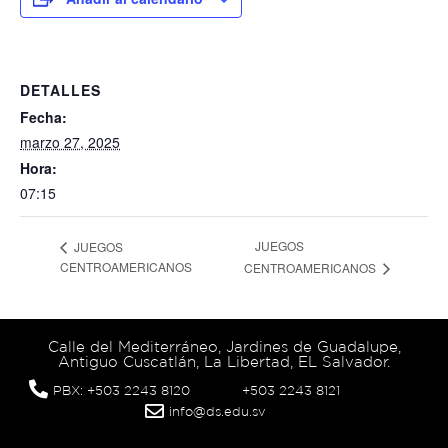
DETALLES
Fecha:
marzo 27, 2025
Hora:
07:15
JUEGOS
JUEGOS
CENTROAMERICANOS
CENTROAMERICANOS
Calle del Mediterráneo, Jardines de Guadalupe,
Antiguo Cuscatlán, La Libertad, EL Salvador.
PBX: +503 2243 8120
+503 2243 8121
info@ds.edu.sv