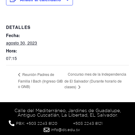
DETALLES
Fecha:
agosto 30, 2023
Hora:
07:15
Concurso mes de la Independencia
Reunión Padres de
Familia I Bach (Ingreso GIB
de El Salvador (Durante horario de
o GNB)
clases)
Calle del Mediterráneo, Jardines de Guadalupe,
Antiguo Cuscatlán, La Libertad, EL Salvador.
PBX: +503 2243 8120
+503 2243 8121
info@ds.edu.sv