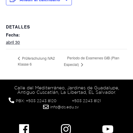
DETALLES
Fecha:
abril 30
Período de Examenes GIB (Plan
Prüferschulung IVA2
Klasse 6
Especial)
Calle del Mediterráneo, Jardines de Guadalupe,
Antiguo Cuscatlán, La Libertad, EL Salvador.
PBX: +503 2243 8120
+503 2243 8121
info@ds.edu.sv