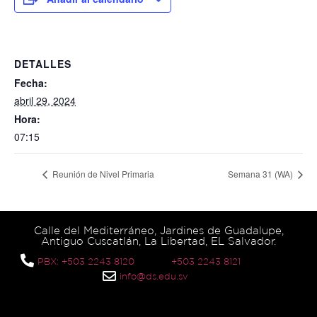
DETALLES
Fecha:
abril 29, 2024
Hora:
07:15
Reunión de Nivel Primaria
Semana 31 (WA)
Calle del Mediterráneo, Jardines de Guadalupe,
Antiguo Cuscatlán, La Libertad, EL Salvador.
PBX: +503 2243 8120
+503 2243 8121
info@ds.edu.sv