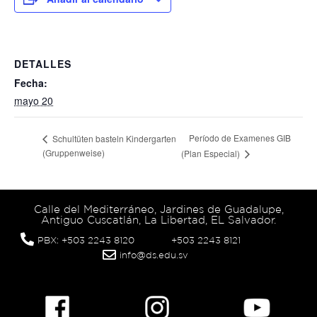
DETALLES
Fecha:
mayo 20
Período de Examenes GIB
Schultüten basteln Kindergarten
(Gruppenweise)
(Plan Especial)
Calle del Mediterráneo, Jardines de Guadalupe,
Antiguo Cuscatlán, La Libertad, EL Salvador.
PBX: +503 2243 8120
+503 2243 8121
info@ds.edu.sv