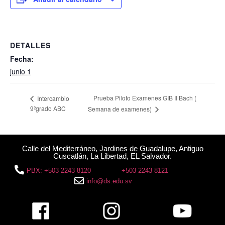
DETALLES
Fecha:
junio 1
Prueba Piloto Examenes GIB II Bach (
Intercambio
9ºgrado ABC
Semana de examenes)
Calle del Mediterráneo, Jardines de Guadalupe, Antiguo
Cuscatlán, La Libertad, EL Salvador.
PBX: +503 2243 8120
+503 2243 8121
info@ds.edu.sv