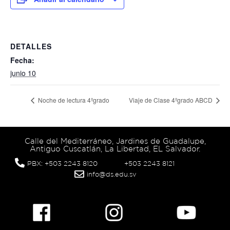
DETALLES
Fecha:
junio 10
Noche de lectura 4ºgrado
Viaje de Clase 4ºgrado ABCD
Calle del Mediterráneo, Jardines de Guadalupe,
Antiguo Cuscatlán, La Libertad, EL Salvador.
PBX: +503 2243 8120
+503 2243 8121
info@ds.edu.sv