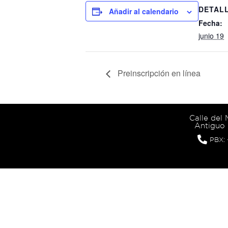
DETAL
Añadir al calendario
Fecha:
junio 19
Preinscripción en línea
Calle del
Antiguo 
PBX: