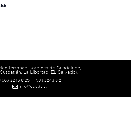
LES
 Mediterráneo, Jardines de Guadalupe,
Cuscatlán, La Libertad, EL Salvador.
 +503 2243 8120
+503 2243 8121
info@ds.edu.sv