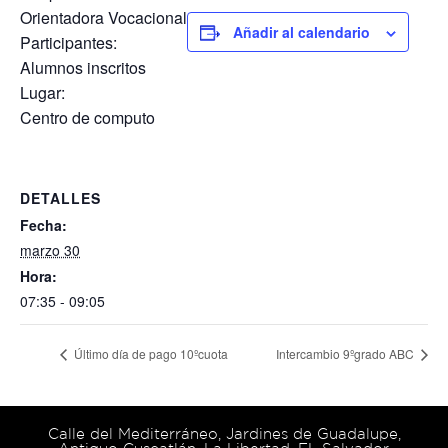
Orientadora Vocacional
Añadir al calendario
Participantes:
Alumnos inscritos
Lugar:
Centro de computo
DETALLES
Fecha:
marzo 30
Hora:
07:35 - 09:05
Último día de pago 10ºcuota
Intercambio 9ºgrado ABC
Calle del Mediterráneo, Jardines de Guadalupe,