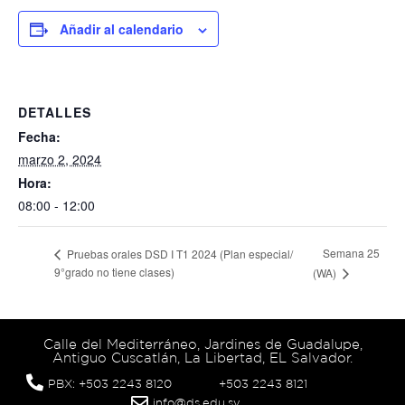
Añadir al calendario
DETALLES
Fecha:
marzo 2, 2024
Hora:
08:00 - 12:00
Semana 25
Pruebas orales DSD I T1 2024 (Plan especial/
9°grado no tiene clases)
(WA)
Calle del Mediterráneo, Jardines de Guadalupe,
Antiguo Cuscatlán, La Libertad, EL Salvador.
PBX: +503 2243 8120
+503 2243 8121
info@ds.edu.sv